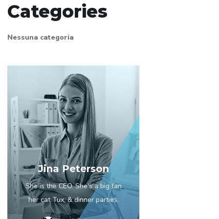
Categories
Nessuna categoria
Jina Peterson
She is the CEO. She's a big fan
her cat Tux, & dinner parties.